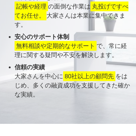
記帳や経理
の面倒な作業は
丸投げですべ
てお任せ。
大家さんは本業に集中できま
す。
安心のサポート体制
無料相談や定期的なサポート
で、常に経
理に関する疑問や不安を解決します。
信頼の実績
大家さんを中心に
80社以上の顧問先
をは
じめ、多くの融資成功を支援してきた確か
な実績。