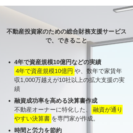
不動産投資家のための総合財務支援サービス
で、できること
4年で資産規模10億円などの実績
4年で資産規模10億円
や、数年で家賃年
収1,000万越えが10社以上の拡大支援の実
績
融資成功率を高める決算書作成
不動産オーナーに特化した、
融資が通り
やすい決算書
を専門家が作成。
時間と労力を節約