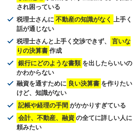
され困っている
税理士さんに
不動産の知識がなく
上手く
話が通じない
税理士さんと上手く交渉できず、
言いな
りの決算書
作成
銀行にどのような書類
を出したらいいの
かわからない
融資を通すために
良い決算書
を作りたい
けど、知識がない
記帳や経理の手間
がかかりすぎている
会計、不動産、融資
の全てに詳しい人に
頼みたい