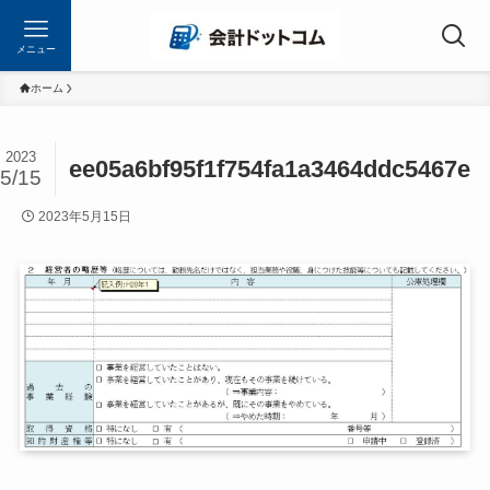
メニュー
ホーム
2023
ee05a6bf95f1f754fa1a3464ddc5467e
5/15
2023年5月15日