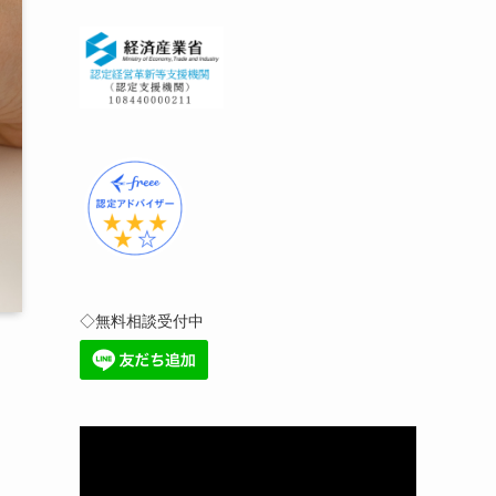
◇無料相談受付中
動
画
プ