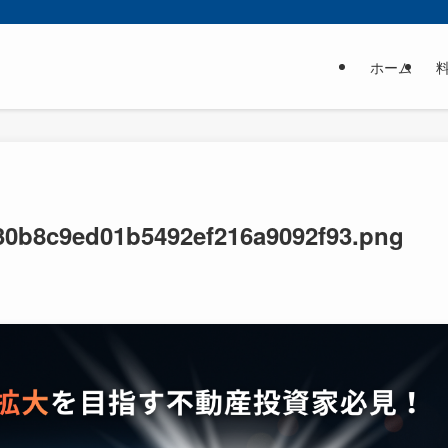
ホーム
d30b8c9ed01b5492ef216a9092f93.png