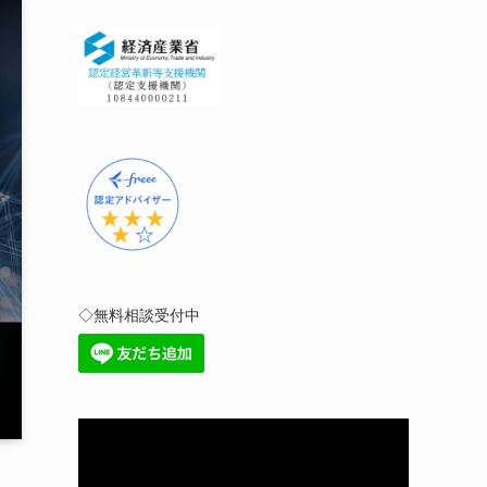
◇無料相談受付中
動
画
プ