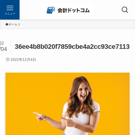
メニュー
ホーム
22
36ee4b8b020f7859cbe4a2cc93ce7113
/04
2022年12月4日