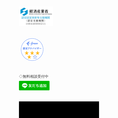
◇無料相談受付中
動
画
プ