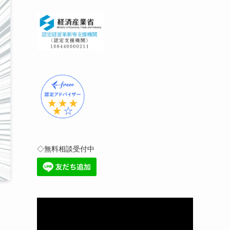
◇無料相談受付中
動
画
プ