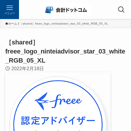
メニュー
ホーム
［shared］freee_logo_ninteiadvisor_star_03_white_RGB_05_XL
［shared］
freee_logo_ninteiadvisor_star_03_white
_RGB_05_XL
2022年2月18日