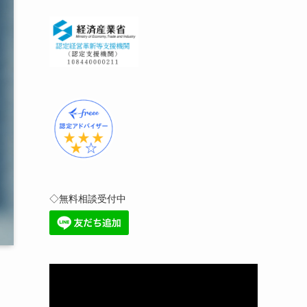
◇無料相談受付中
動
画
プ