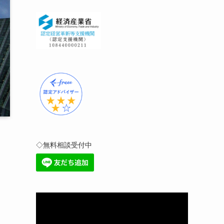
◇無料相談受付中
動
画
プ