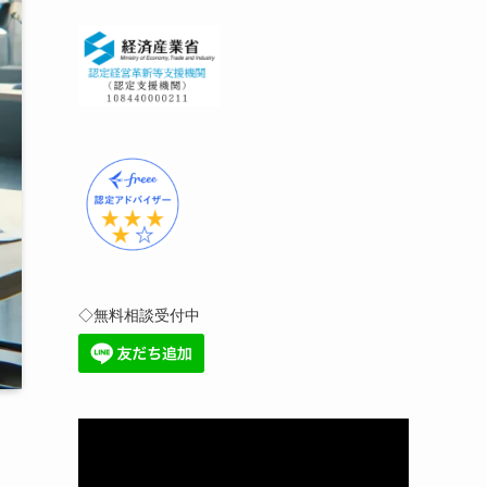
◇無料相談受付中
動
画
プ